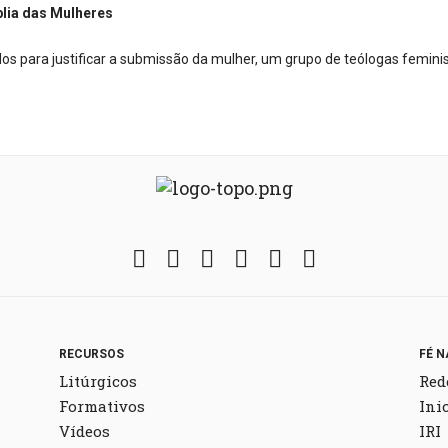
blia das Mulheres
s para justificar a submissão da mulher, um grupo de
teólogas
feminis
Facebook
Twitter
Instagram
YouTube
Fickr
Soundcloud
RECURSOS
FÉ N
Litúrgicos
Red
Formativos
Ini
Vídeos
IRI