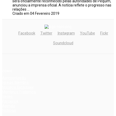
será oficialmente reconhecido pelas autoridades de Pequim,
anunciou a imprensa oficial. A notícia reflete o progresso nas
relações ...
Criado em 04 Fevereiro 2019
Facebook
Twitter
Instagram
YouTube
Fickr
Soundcloud
CONIC
Apresentação
Igrejas Membro
Núcleos Estaduais
Membros Fraternos
Redes
Parceiros
Agenda
Notícias