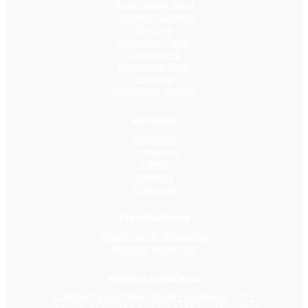
Assembleia Geral
Conselho Curador
Diretoria
Conselho Fiscal
Comissões
Secretaria Geral
Estatuto
Regimento Interno
RECURSOS
Litúrgicos
Formativos
Vídeos
Imagens
Podcasts
TRANSPARÊNCIA
Relatórios de Atividades
Nossos Impactos
VIVÊNCIA ECUMÊNICA
Campanha da Fraternidade Ecumênica - CFE