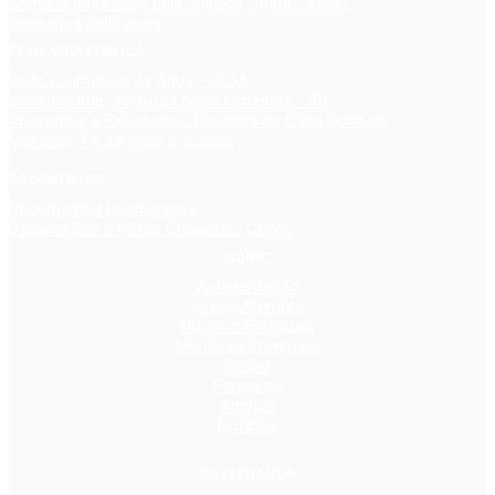
Semana de Oração pela Unidade Cristã - SOUC
Itinerários Dialógicos
FÉ NA VIDA PÚBLICA
Rede Ecumênica da Água - REDA
Iniciativa Inter-religiosa pelas Florestas - IRI
Imigrantes e Refugiados: Desafios da Casa Comum
Mulheres: Fé, Direitos e Justiça
DOCUMENTOS
Documentos Ecumênicos
Declarações e Notas Oficiais do CONIC
CONIC
Apresentação
Igrejas Membro
Núcleos Estaduais
Membros Fraternos
Redes
Parceiros
Agenda
Notícias
GOVERNANÇA