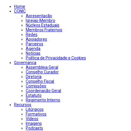
Home
CONIC
Apresentação
Igrejas-Membro
Núcleos Estaduais
Membros Fraternos
Redes
Apoiadores
Parceiros
Agenda
Notícias
Política de Privacidade e Cookies
Governança
Assembleia Geral
Conselho Curador
Diretoria
Conselho Fiscal
Comissões
Coordenação Geral
Estatuto
Regimento Interno
Recursos
Litúrgicos
Formativos
Vídeos
Imagens
Podcasts