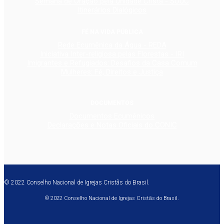
Semana de Oração pela Unidade Cristã - SOUC
Itinerários Dialógicos
FÉ NA VIDA PÚBLICA
Rede Ecumênica da Água - REDA
Iniciativa Inter-religiosa pelas Florestas - IRI
Imigrantes e Refugiados: Desafios da Casa Comum
Mulheres: Fé, Direitos e Justiça
DOCUMENTOS
Documentos Ecumênicos
Declarações e Notas Oficiais do CONIC
© 2022 Conselho Nacional de Igrejas Cristãs do Brasil.
© 2022 Conselho Nacional de Igrejas Cristãs do Brasil.