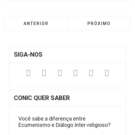
ARTIGO ANTERIOR: TAPIRI – NOTA DE APOI
PRÓXIMO ARTIGO: 
ANTERIOR
PRÓXIMO
SIGA-NOS
Facebook
Twitter
Instagram
YouTube
Fickr
Sound
CONIC QUER SABER
Você sabe a diferença entre
Ecumenismo e Diálogo Inter-religioso?