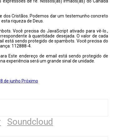
as expressões de fé. Nossos(as) irmãos(as) do Canadá
de dos Cristãos. Podemos dar um testemunho concreto
 esta riqueza de Deus.
ots. Você precisa do JavaScript ativado para vê-lo.
,
orrespondente à quantidade desejada. O valor de cada
il está sendo protegido de spambots. Você precisa do
pança: 112888-4.
 para
Este endereço de email está sendo protegido de
na experiência será um grande sinal de unidade.
 8 de junho
Próximo
r
Soundcloud