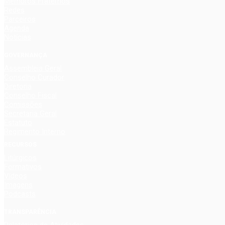
Membros Fraternos
Redes
Parceiros
Agenda
Notícias
GOVERNANÇA
Assembleia Geral
Conselho Curador
Diretoria
Conselho Fiscal
Comissões
Secretaria Geral
Estatuto
Regimento Interno
RECURSOS
Litúrgicos
Formativos
Vídeos
Imagens
Podcasts
TRANSPARÊNCIA