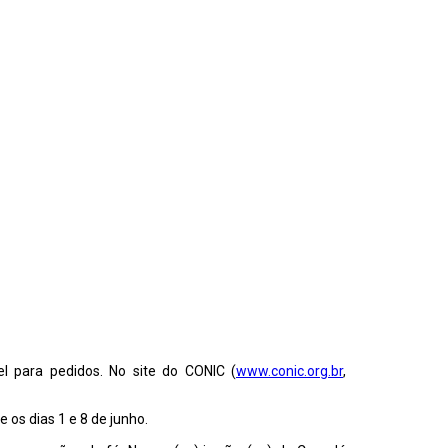
l para pedidos. No site do CONIC (
www.conic.org.br
,
 os dias 1 e 8 de junho.