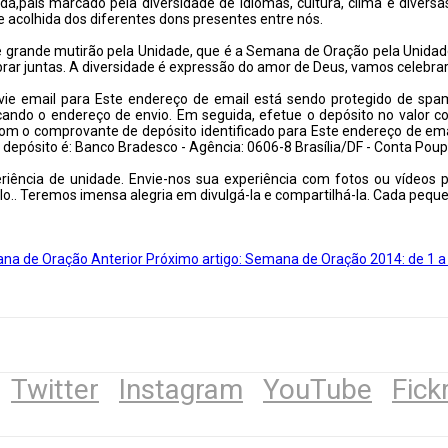
dá,país marcado pela diversidade de idiomas, cultura, clima e divers
 acolhida dos diferentes dons presentes entre nós.
e grande mutirão pela Unidade, que é a Semana de Oração pela Unida
rar juntas. A diversidade é expressão do amor de Deus, vamos celebrar
ie email para
Este endereço de email está sendo protegido de spamb
cando o endereço de envio. Em seguida, efetue o depósito no valor c
com o comprovante de depósito identificado para
Este endereço de ema
 depósito é: Banco Bradesco - Agência: 0606-8 Brasília/DF - Conta Pou
riência de unidade. Envie-nos sua experiência com fotos ou vídeos
lo.
. Teremos imensa alegria em divulgá-la e compartilhá-la. Cada peque
mana de Oração
Anterior
Próximo artigo: Semana de Oração 2014: de 1 a
Twitter
Instagram
YouTube
Fick