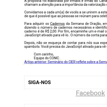
A proposta foi elaborada por irmãos e irmãs do Cana
chamam a atenção para a importância da valorização e
Convidamos a cada um(a) de vocês a se unirem a est
de que é possível que as pessoas se reúnam para celeb
Para adquirir os
Cadernos
da Semana de Oração, env
dizendo o número de cadernos necessários e identifi
caderno é de R$ 2,00. Por fim, encaminhe um e-mail 
JavaScript ativado para vê-lo.
. O número da conta para
Depois, não se esqueça de contar para nós sua expe
spambots. Você precisa do JavaScript ativado para vê-
Com carinho,
Equipe do CONIC.
Artigo anterior: Seminário do CIER reflete sobre a Se
SIGA-NOS
Facebook