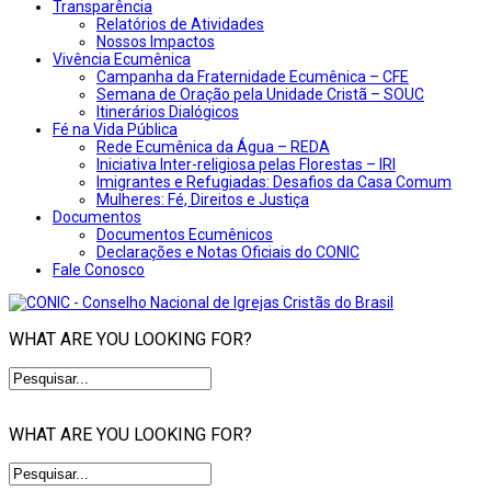
Transparência
Relatórios de Atividades
Nossos Impactos
Vivência Ecumênica
Campanha da Fraternidade Ecumênica – CFE
Semana de Oração pela Unidade Cristã – SOUC
Itinerários Dialógicos
Fé na Vida Pública
Rede Ecumênica da Água – REDA
Iniciativa Inter-religiosa pelas Florestas – IRI
Imigrantes e Refugiadas: Desafios da Casa Comum
Mulheres: Fé, Direitos e Justiça
Documentos
Documentos Ecumênicos
Declarações e Notas Oficiais do CONIC
Fale Conosco
WHAT ARE YOU LOOKING FOR?
WHAT ARE YOU LOOKING FOR?