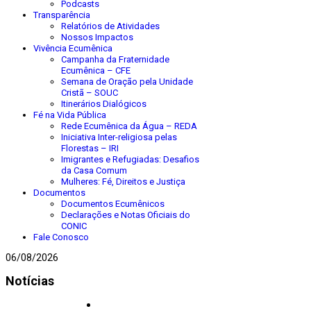
Podcasts
Transparência
Relatórios de Atividades
Nossos Impactos
Vivência Ecumênica
Campanha da Fraternidade
Ecumênica – CFE
Semana de Oração pela Unidade
Cristã – SOUC
Itinerários Dialógicos
Fé na Vida Pública
Rede Ecumênica da Água – REDA
Iniciativa Inter-religiosa pelas
Florestas – IRI
Imigrantes e Refugiadas: Desafios
da Casa Comum
Mulheres: Fé, Direitos e Justiça
Documentos
Documentos Ecumênicos
Declarações e Notas Oficiais do
CONIC
Fale Conosco
06/08/2026
Notícias