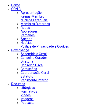
Home
CONIC
Apresentação
Igrejas-Membro
Núcleos Estaduais
Membros Fraternos
Redes
Apoiadores
Parceiros
Agenda
Notícias
Política de Privacidade e Cookies
Governança
Assembleia Geral
Conselho Curador
Diretoria
Conselho Fiscal
Comissões
Coordenação Geral
Estatuto
Regimento Interno
Recursos
Litúrgicos
Formativos
Vídeos
Imagens
Podcasts