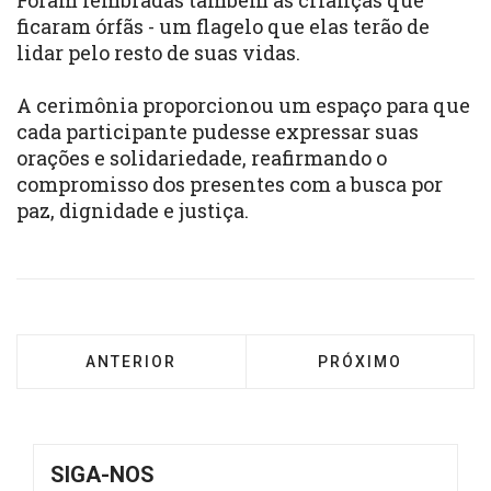
Foram lembradas também as crianças que
ficaram órfãs - um flagelo que elas terão de
lidar pelo resto de suas vidas.
A cerimônia proporcionou um espaço para que
cada participante pudesse expressar suas
orações e solidariedade, reafirmando o
compromisso dos presentes com a busca por
paz, dignidade e justiça.
ARTIGO ANTERIOR: SECRETÁRIO-GERAL DO C
PRÓXIMO ARTIGO: 
ANTERIOR
PRÓXIMO
SIGA-NOS