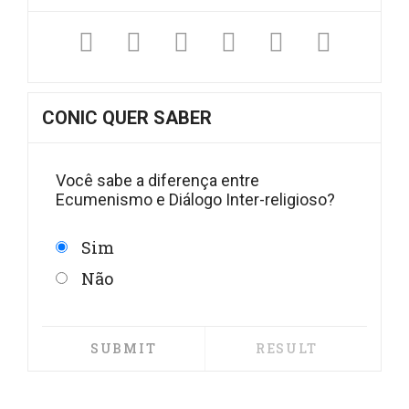
Facebook
Twitter
Instagram
YouTube
Fickr
Sound
CONIC QUER SABER
Você sabe a diferença entre
Ecumenismo e Diálogo Inter-religioso?
Sim
Não