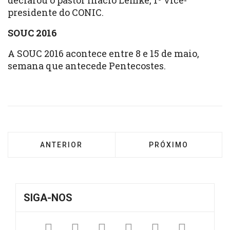
declarou o pastor Inácio Lemke, 1º vice-
presidente do CONIC.
SOUC 2016
A SOUC 2016 acontece entre 8 e 15 de maio,
semana que antecede Pentecostes.
ARTIGO ANTERIOR: VOCÊ CONHECE A HISTÓR
PRÓXIMO ARTIGO: 
ANTERIOR
PRÓXIMO
SIGA-NOS
Facebook
Twitter
Instagram
YouTube
Fickr
Sound