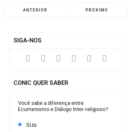
ARTIGO ANTERIOR: NOTA DA SOCIEDADE CI
PRÓXIMO ARTIGO: 
ANTERIOR
PRÓXIMO
SIGA-NOS
Facebook
Twitter
Instagram
YouTube
Fickr
Sound
CONIC QUER SABER
Você sabe a diferença entre
Ecumenismo e Diálogo Inter-religioso?
Sim