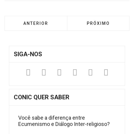
ARTIGO ANTERIOR: CONIC PROMOVE DIÁLOG
PRÓXIMO ARTIGO: 
ANTERIOR
PRÓXIMO
SIGA-NOS
Facebook
Twitter
Instagram
YouTube
Fickr
Sound
CONIC QUER SABER
Você sabe a diferença entre
Ecumenismo e Diálogo Inter-religioso?