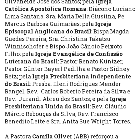
Gilvaneide José dos Santos; pela
Igreja
Católica Apostólica Romana
: Diácono Luciano
Lima Santana, Sra. Maria Della Giustina, Pe.
Marcus Barbosa Guimarães; pela
Igreja
Episcopal Anglicana do Brasil
: Bispa Magda
Guedes Pereira, Sra. Christina Takatsu
Winnischofer e Bispo João Câncio Peixoto
Filho; pela
Igreja Evangélica de Confissão
Luterana do Brasil
: Pastor Renato Küntzer,
Pastor Günter Bayerl Padilha e Pastor Sidney
Retz; pela
Igreja Presbiteriana Independente
do Brasil
: Presba. Eleni Rodrigues Mender
Rangel, Rev. Carlos Roberto Pereira da Silva e
Rev. Jurandi Abreu dos Santos; e pela
Igreja
Presbiteriana Unida do Brasil
: Rev. Cláudio
Márcio Rebouças da Silva, Rev. Francisco
Benedito Leite e Sra. Anita Sue Wright Torres.
A Pastora
Camila Oliver
(ABB) reforçou a