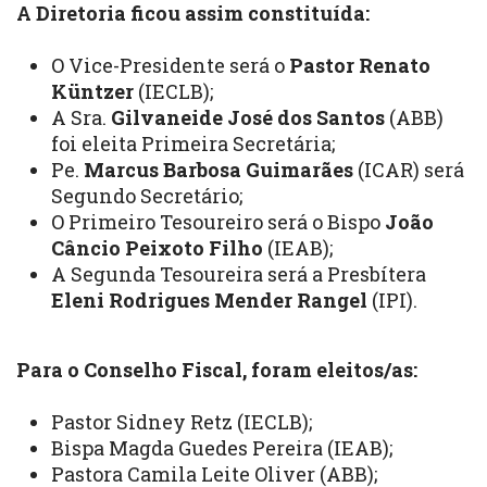
A Diretoria ficou assim constituída:
O Vice-Presidente será o
Pastor Renato
Küntzer
(IECLB);
A Sra.
Gilvaneide José dos Santos
(ABB)
foi eleita Primeira Secretária;
Pe.
Marcus Barbosa Guimarães
(ICAR) será
Segundo Secretário;
O Primeiro Tesoureiro será o Bispo
João
Câncio Peixoto Filho
(IEAB);
A Segunda Tesoureira será a Presbítera
Eleni Rodrigues Mender Rangel
(IPI).
Para o Conselho Fiscal, foram eleitos/as:
Pastor Sidney Retz (IECLB);
Bispa Magda Guedes Pereira (IEAB);
Pastora Camila Leite Oliver (ABB);