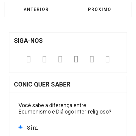
ARTIGO ANTERIOR: RECONCILIAÇÃO: PEQUIM
PRÓXIMO ARTIGO: 
ANTERIOR
PRÓXIMO
SIGA-NOS
Facebook
Twitter
Instagram
YouTube
Fickr
Sound
CONIC QUER SABER
Você sabe a diferença entre
Ecumenismo e Diálogo Inter-religioso?
Sim