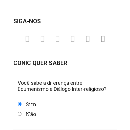
SIGA-NOS
Facebook
Twitter
Instagram
YouTube
Fickr
Sound
CONIC QUER SABER
Você sabe a diferença entre
Ecumenismo e Diálogo Inter-religioso?
Sim
Não