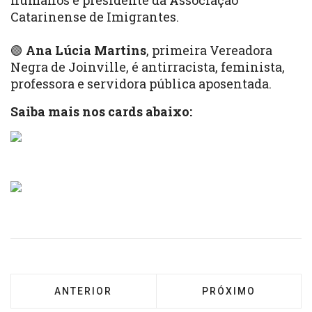
humanos e presidente da Associação
Catarinense de Imigrantes.
🟢
Ana Lúcia Martins
, primeira Vereadora
Negra de Joinville, é antirracista, feminista,
professora e servidora pública aposentada.
Saiba mais nos cards abaixo:
ARTIGO ANTERIOR: CASO BRUNO E DOM: CON
PRÓXIMO ARTIGO: 
ANTERIOR
PRÓXIMO