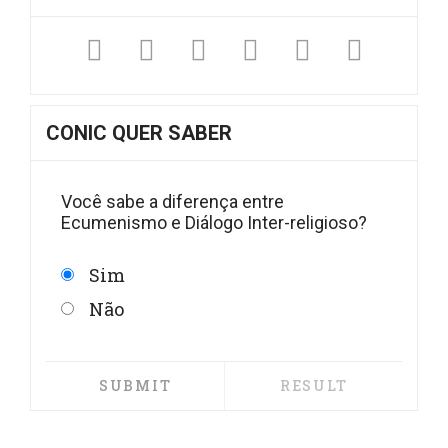
Facebook
Twitter
Instagram
YouTube
Fickr
Sound
CONIC QUER SABER
Você sabe a diferença entre
Ecumenismo e Diálogo Inter-religioso?
Sim
Não