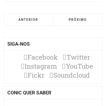
ARTIGO ANTERIOR: CIER PROMOVERÁ SEMINÁ
PRÓXIMO ARTIGO: 
ANTERIOR
PRÓXIMO
SIGA-NOS
Facebook
Twitter
Instagram
YouTube
Fickr
Soundcloud
CONIC QUER SABER