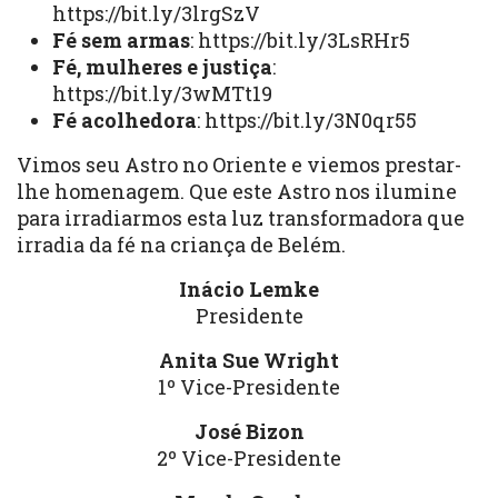
https://bit.ly/3lrgSzV
Fé sem armas
:
https://bit.ly/3LsRHr5
Fé, mulheres e justiça
:
https://bit.ly/3wMTt19
Fé acolhedora
:
https://bit.ly/3N0qr55
Vimos seu Astro no Oriente e viemos prestar-
lhe homenagem. Que este Astro nos ilumine
para irradiarmos esta luz transformadora que
irradia da fé na criança de Belém.
Inácio Lemke
Presidente
Anita Sue Wright
1º Vice-Presidente
José Bizon
2º Vice-Presidente