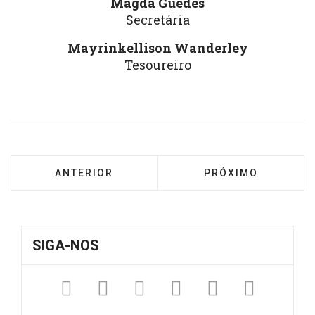
Magda Guedes
Secretária
Mayrinkellison Wanderley
Tesoureiro
ARTIGO ANTERIOR: ELEITA A NOVA DIRETORI
PRÓXIMO ARTIGO: 
ANTERIOR
PRÓXIMO
SIGA-NOS
Facebook
Twitter
Instagram
YouTube
Fickr
Sound