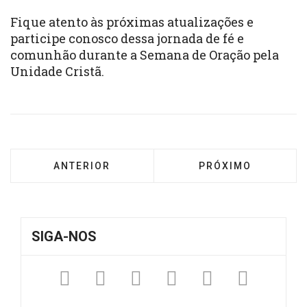
Fique atento às próximas atualizações e
participe conosco dessa jornada de fé e
comunhão durante a Semana de Oração pela
Unidade Cristã.
ARTIGO ANTERIOR: SEMANA DE ORAÇÃO PELA
PRÓXIMO ARTIGO:
ANTERIOR
PRÓXIMO
SIGA-NOS
Facebook
Twitter
Instagram
YouTube
Fickr
Sound