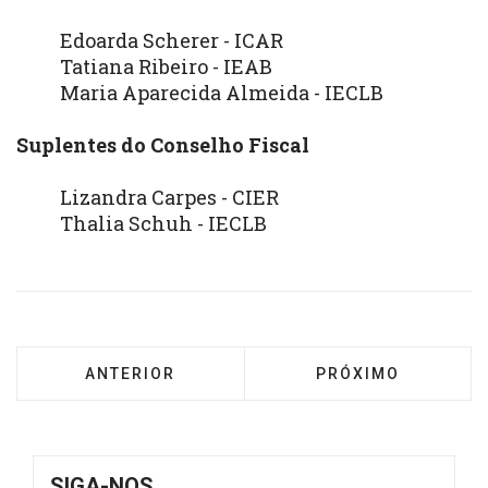
Edoarda Scherer - ICAR
Tatiana Ribeiro - IEAB
Maria Aparecida Almeida - IECLB
Suplentes do Conselho Fiscal
Lizandra Carpes - CIER
Thalia Schuh - IECLB
ARTIGO ANTERIOR: MENSAGEM FINAL DA XVI
PRÓXIMO ARTIGO: 
ANTERIOR
PRÓXIMO
SIGA-NOS