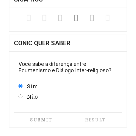
Facebook
Twitter
Instagram
YouTube
Fickr
Sound
CONIC QUER SABER
Você sabe a diferença entre
Ecumenismo e Diálogo Inter-religioso?
Sim
Não