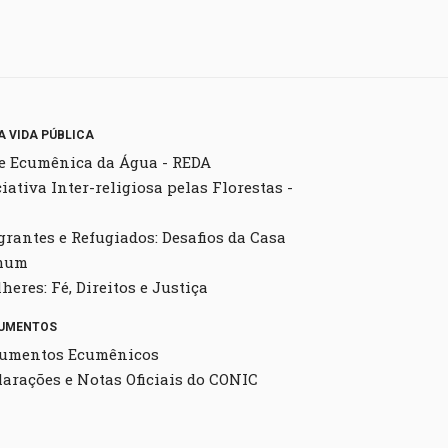
A VIDA PÚBLICA
e Ecumênica da Água - REDA
ciativa Inter-religiosa pelas Florestas -
grantes e Refugiados: Desafios da Casa
mum
heres: Fé, Direitos e Justiça
UMENTOS
umentos Ecumênicos
larações e Notas Oficiais do CONIC