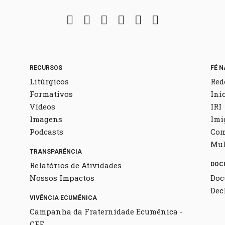
Facebook
Twitter
Instagram
YouTube
Fickr
Soundcloud
RECURSOS
FÉ N
Litúrgicos
Red
Formativos
Ini
Vídeos
IRI
Imagens
Imi
Podcasts
Co
Mul
TRANSPARÊNCIA
Relatórios de Atividades
DOC
Nossos Impactos
Doc
Dec
VIVÊNCIA ECUMÊNICA
Campanha da Fraternidade Ecumênica -
CFE