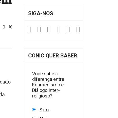
SIGA-NOS
Facebook
Twitter
Instagram
YouTube
Fickr
Soundclou
CONIC QUER SABER
Você sabe a
diferença entre
icado
Ecumenismo e
Diálogo Inter-
ada
religioso?
Sim