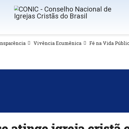
ansparência
Vivência Ecumênica
Fé na Vida Públi
e atinge igreja cristã