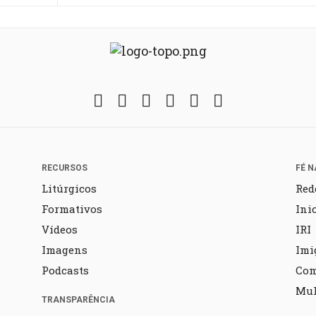
Facebook
Twitter
Instagram
YouTube
Fickr
Soundcloud
RECURSOS
FÉ N
Litúrgicos
Red
Formativos
Ini
Vídeos
IRI
Imagens
Imi
Podcasts
Co
Mul
TRANSPARÊNCIA