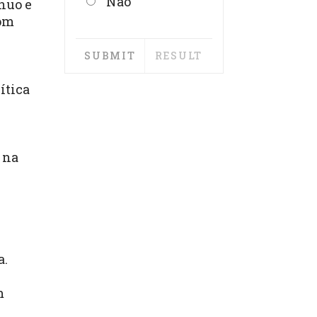
Não
ínuo e
com
ítica
 na
a.
m