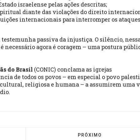
stado israelense pelas ações descritas;
iritual diante das violações do direito internacion
uições internacionais para interromper os ataques
a testemunha passiva da injustiça. O silêncio, ness
 é necessário agora é coragem – uma postura públi
ãs do Brasil
(CONIC) conclama as igrejas
ncia de todos os povos – em especial o povo palest
l, cultural, religiosa e humana – a assumirem uma 
dio.
”FÉ NO CLIMA” REÚNE LIDERANÇAS EM BRASÍLIA E AP
PRÓXIMO ARTIGO: SOUC
PRÓXIMO