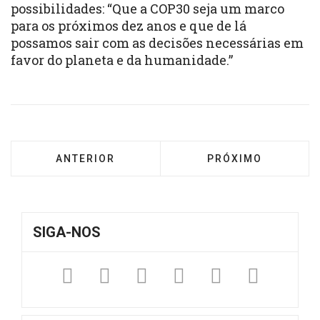
possibilidades: “Que a COP30 seja um marco
para os próximos dez anos e que de lá
possamos sair com as decisões necessárias em
favor do planeta e da humanidade.”
ARTIGO ANTERIOR: CONIC AGRADECE OS 13
PRÓXIMO ARTIGO: 
ANTERIOR
PRÓXIMO
SIGA-NOS
Facebook
Twitter
Instagram
YouTube
Fickr
Sound