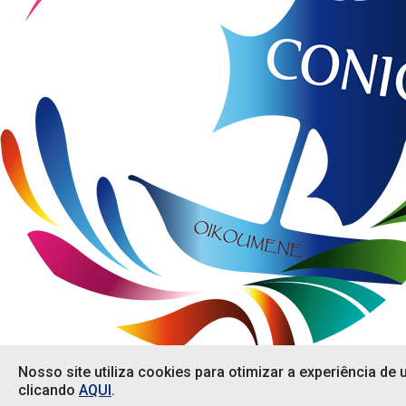
Em que podemos ajudar?
Nosso site utiliza cookies para otimizar a experiência de
clicando
AQUI
.
Em que podemos ajudar?