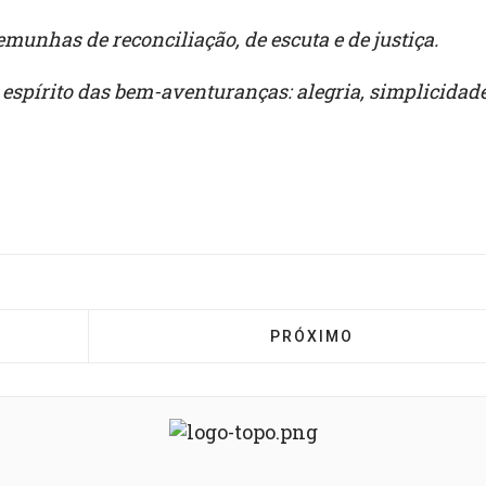
emunhas de reconciliação, de escuta e de justiça.
espírito das bem-aventuranças: alegria, simplicidade
JESUS RESSUSCITOU, ALELUIA - MENSAGEM DE PÁSCO
PRÓXIMO ARTIGO: COMU
PRÓXIMO