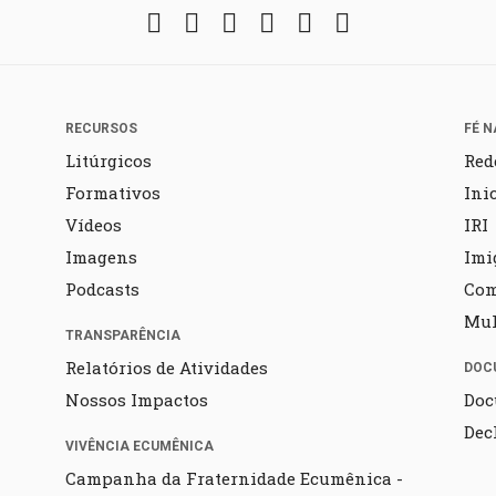
Facebook
Twitter
Instagram
YouTube
Fickr
Soundcloud
RECURSOS
FÉ N
Litúrgicos
Red
Formativos
Ini
Vídeos
IRI
Imagens
Imi
Podcasts
Co
Mul
TRANSPARÊNCIA
Relatórios de Atividades
DOC
Nossos Impactos
Doc
Dec
VIVÊNCIA ECUMÊNICA
Campanha da Fraternidade Ecumênica -