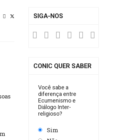
SIGA-NOS
Facebook
Twitter
Instagram
YouTube
Fickr
Soundclou
CONIC QUER SABER
Você sabe a
diferença entre
soas
Ecumenismo e
Diálogo Inter-
religioso?
Sim
em