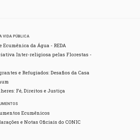
A VIDA PÚBLICA
e Ecumênica da Água - REDA
ciativa Inter-religiosa pelas Florestas -
grantes e Refugiados: Desafios da Casa
mum
heres: Fé, Direitos e Justiça
UMENTOS
umentos Ecumênicos
larações e Notas Oficiais do CONIC