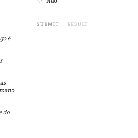
Não
go é
r
mas
humano
e do