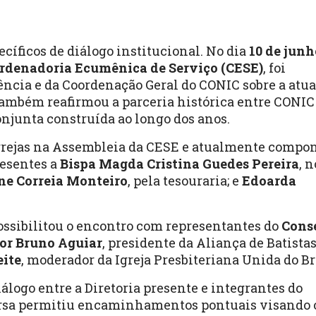
íficos de diálogo institucional. No dia
10 de junh
rdenadoria Ecumênica de Serviço (CESE)
, foi
ncia e da Coordenação Geral do CONIC sobre a atua
também reafirmou a parceria histórica entre CONIC
njunta construída ao longo dos anos.
Igrejas na Assembleia da CESE e atualmente compo
resentes a
Bispa Magda Cristina Guedes Pereira
, 
ane Correia Monteiro
, pela tesouraria; e
Edoarda
ssibilitou o encontro com representantes do
Cons
or Bruno Aguiar
, presidente da Aliança de Batista
eite
, moderador da Igreja Presbiteriana Unida do Br
iálogo entre a Diretoria presente e integrantes do
rsa permitiu encaminhamentos pontuais visando 