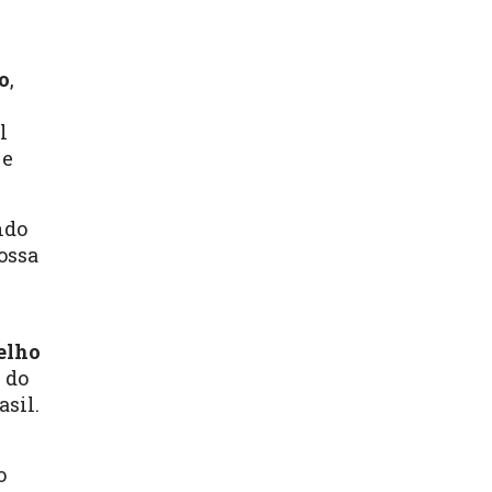
o
,
l
 e
ndo
nossa
elho
s do
asil.
o