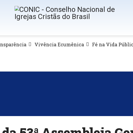
ansparência
Vivência Ecumênica
Fé na Vida Públi
 da 53ª Assembleia Ge