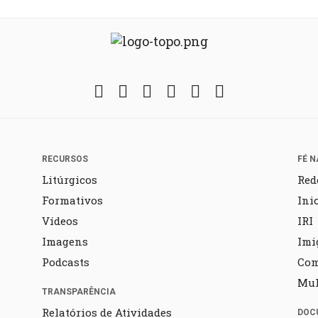
Facebook
Twitter
Instagram
YouTube
Fickr
Soundcloud
RECURSOS
FÉ N
Litúrgicos
Red
Formativos
Ini
Vídeos
IRI
Imagens
Imi
Podcasts
Co
Mul
TRANSPARÊNCIA
Relatórios de Atividades
DOC