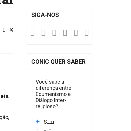
SIGA-NOS
Facebook
Twitter
Instagram
YouTube
Fickr
Soundclou
CONIC QUER SABER
Você sabe a
diferença entre
Ecumenismo e
leia
Diálogo Inter-
religioso?
ção,
Sim