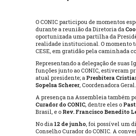
O CONIC participou de momentos espec
durante a reunião da Diretoria da
Coo
oportunizada uma partilha da Presidê
realidade institucional. O momento 
CESE, em gratidão pela caminhada co
Representando a delegação de suas 
funções junto ao CONIC, estiveram p
atual presidente; a
Presbítera Cristi
Sopelsa Scherer
, Coordenadora Geral.
A presença na Assembleia também po
Curador do CONIC
, dentre eles o
Past
Brasil, e o
Rev. Francisco Benedito L
No dia
12 de junho
, foi possível um d
Conselho Curador do CONIC. A conve