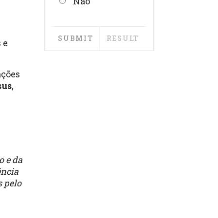
Não
,
 e
ações
sus
,
o e da
ência
 pelo