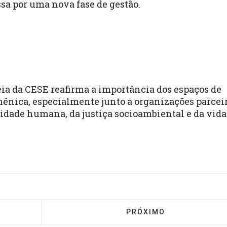
sa por uma nova fase de gestão.
ia da CESE reafirma a importância dos espaços de
mênica, especialmente junto a organizações parcei
dade humana, da justiça socioambiental e da vida
AS IGREJAS E O IMPERATIVO DA JUSTIÇA: POR QUE O
PRÓXIMO ARTIGO: ESTE
PRÓXIMO