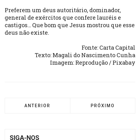
Preferem um deus autoritário, dominador,
general de exércitos que confere lauréis e
castigos… Que bom que Jesus mostrou que esse
deus não existe.
Fonte: Carta Capital
Texto:
Magali do Nascimento Cunha
Imagem: Reprodução / Pixabay
ARTIGO ANTERIOR: SEMANA DE ORAÇÃO (SOU
PRÓXIMO ARTIGO: 
ANTERIOR
PRÓXIMO
SIGA-NOS