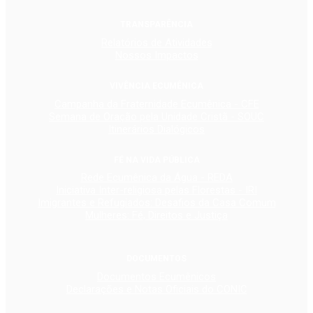
TRANSPARÊNCIA
Relatórios de Atividades
Nossos Impactos
VIVÊNCIA ECUMÊNICA
Campanha da Fraternidade Ecumênica - CFE
Semana de Oração pela Unidade Cristã - SOUC
Itinerários Dialógicos
FÉ NA VIDA PÚBLICA
Rede Ecumênica da Água - REDA
Iniciativa Inter-religiosa pelas Florestas - IRI
Imigrantes e Refugiados: Desafios da Casa Comum
Mulheres: Fé, Direitos e Justiça
DOCUMENTOS
Documentos Ecumênicos
Declarações e Notas Oficiais do CONIC