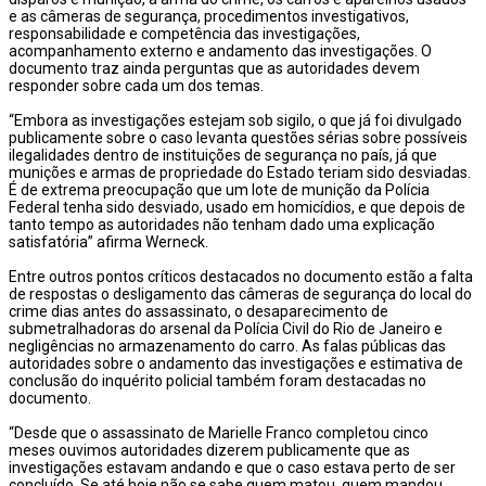
e as câmeras de segurança, procedimentos investigativos,
responsabilidade e competência das investigações,
acompanhamento externo e andamento das investigações. O
documento traz ainda perguntas que as autoridades devem
responder sobre cada um dos temas.
“Embora as investigações estejam sob sigilo, o que já foi divulgado
publicamente sobre o caso levanta questões sérias sobre possíveis
ilegalidades dentro de instituições de segurança no país, já que
munições e armas de propriedade do Estado teriam sido desviadas.
É de extrema preocupação que um lote de munição da Polícia
Federal tenha sido desviado, usado em homicídios, e que depois de
tanto tempo as autoridades não tenham dado uma explicação
satisfatória” afirma Werneck.
Entre outros pontos críticos destacados no documento estão a falta
de respostas o desligamento das câmeras de segurança do local do
crime dias antes do assassinato, o desaparecimento de
submetralhadoras do arsenal da Polícia Civil do Rio de Janeiro e
negligências no armazenamento do carro. As falas públicas das
autoridades sobre o andamento das investigações e estimativa de
conclusão do inquérito policial também foram destacadas no
documento.
“Desde que o assassinato de Marielle Franco completou cinco
meses ouvimos autoridades dizerem publicamente que as
investigações estavam andando e que o caso estava perto de ser
concluído. Se até hoje não se sabe quem matou, quem mandou