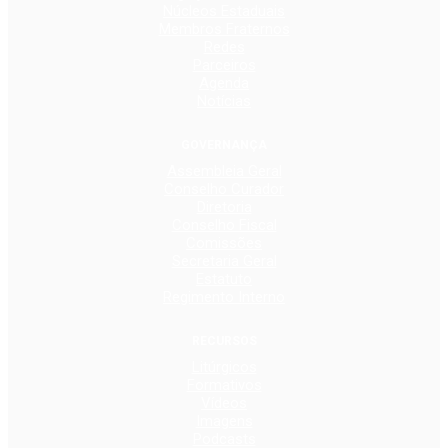
Núcleos Estaduais
Membros Fraternos
Redes
Parceiros
Agenda
Notícias
GOVERNANÇA
Assembleia Geral
Conselho Curador
Diretoria
Conselho Fiscal
Comissões
Secretaria Geral
Estatuto
Regimento Interno
RECURSOS
Litúrgicos
Formativos
Vídeos
Imagens
Podcasts