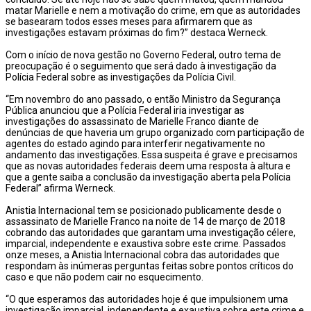
matar Marielle e nem a motivação do crime, em que as autoridades
se basearam todos esses meses para afirmarem que as
investigações estavam próximas do fim?” destaca Werneck.
Com o início de nova gestão no Governo Federal, outro tema de
preocupação é o seguimento que será dado à investigação da
Polícia Federal sobre as investigações da Polícia Civil.
“Em novembro do ano passado, o então Ministro da Segurança
Pública anunciou que a Polícia Federal iria investigar as
investigações do assassinato de Marielle Franco diante de
denúncias de que haveria um grupo organizado com participação de
agentes do estado agindo para interferir negativamente no
andamento das investigações. Essa suspeita é grave e precisamos
que as novas autoridades federais deem uma resposta à altura e
que a gente saiba a conclusão da investigação aberta pela Polícia
Federal” afirma Werneck.
Anistia Internacional tem se posicionado publicamente desde o
assassinato de Marielle Franco na noite de 14 de março de 2018
cobrando das autoridades que garantam uma investigação célere,
imparcial, independente e exaustiva sobre este crime. Passados
onze meses, a Anistia Internacional cobra das autoridades que
respondam às inúmeras perguntas feitas sobre pontos críticos do
caso e que não podem cair no esquecimento.
“O que esperamos das autoridades hoje é que impulsionem uma
investigação imparcial, independente e exaustiva sobre este crime e