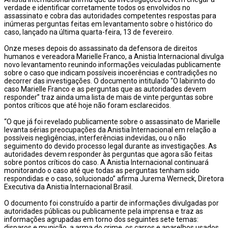
verdade e identificar corretamente todos os envolvidos no
assassinato e cobra das autoridades competentes respostas para
inúmeras perguntas feitas em levantamento sobre o histórico do
caso, lançado na última quarta-feira, 13 de fevereiro.
Onze meses depois do assassinato da defensora de direitos
humanos e vereadora Marielle Franco, a Anistia Internacional divulga
novo levantamento reunindo informações veiculadas publicamente
sobre o caso que indicam possíveis incoerências e contradições no
decorrer das investigações. O documento intitulado “O labirinto do
caso Marielle Franco e as perguntas que as autoridades devem
responder” traz ainda uma lista de mais de vinte perguntas sobre
pontos críticos que até hoje não foram esclarecidos.
“O que já foi revelado publicamente sobre o assassinato de Marielle
levanta sérias preocupações da Anistia Internacional em relação a
possíveis negligências, interferências indevidas, ou o não
seguimento do devido processo legal durante as investigações. As
autoridades devem responder às perguntas que agora são feitas
sobre pontos críticos do caso. A Anistia Internacional continuará
monitorando o caso até que todas as perguntas tenham sido
respondidas e o caso, solucionado” afirma Jurema Werneck, Diretora
Executiva da Anistia Internacional Brasil.
O documento foi construído a partir de informações divulgadas por
autoridades públicas ou publicamente pela imprensa e traz as
informações agrupadas em torno dos seguintes sete temas:
disparos e munição, a arma do crime, os carros e aparelhos usados