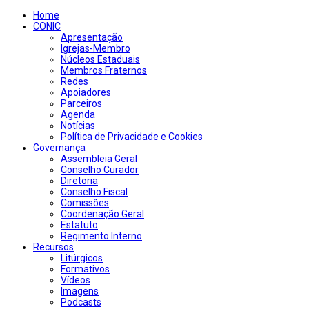
Home
CONIC
Apresentação
Igrejas-Membro
Núcleos Estaduais
Membros Fraternos
Redes
Apoiadores
Parceiros
Agenda
Notícias
Política de Privacidade e Cookies
Governança
Assembleia Geral
Conselho Curador
Diretoria
Conselho Fiscal
Comissões
Coordenação Geral
Estatuto
Regimento Interno
Recursos
Litúrgicos
Formativos
Vídeos
Imagens
Podcasts