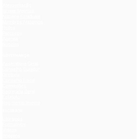
Apresentação
Igrejas Membro
Núcleos Estaduais
Membros Fraternos
Redes
Parceiros
Agenda
Notícias
GOVERNANÇA
Assembleia Geral
Conselho Curador
Diretoria
Conselho Fiscal
Comissões
Secretaria Geral
Estatuto
Regimento Interno
RECURSOS
Litúrgicos
Formativos
Vídeos
Imagens