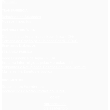
Podcasts
TRANSPARÊNCIA
Relatórios de Atividades
Nossos Impactos
VIVÊNCIA ECUMÊNICA
Campanha da Fraternidade Ecumênica - CFE
Semana de Oração pela Unidade Cristã - SOUC
Itinerários Dialógicos
FÉ NA VIDA PÚBLICA
Rede Ecumênica da Água - REDA
Iniciativa Inter-religiosa pelas Florestas - IRI
Imigrantes e Refugiados: Desafios da Casa Comum
Mulheres: Fé, Direitos e Justiça
DOCUMENTOS
Documentos Ecumênicos
Declarações e Notas Oficiais do CONIC
CONIC
Apresentação
Igrejas Membro