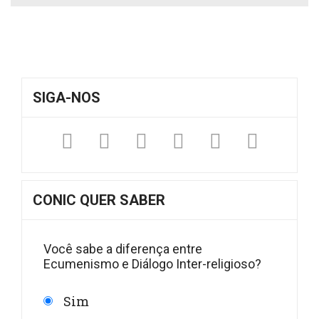
SIGA-NOS
Facebook
Twitter
Instagram
YouTube
Fickr
Sound
CONIC QUER SABER
Você sabe a diferença entre
Ecumenismo e Diálogo Inter-religioso?
Sim