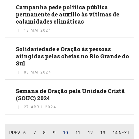
Campanha pede política pública
permanente de auxílio às vítimas de
calamidades climáticas
13 MAI 2024
Solidariedade e Oração às pessoas
atingidas pelas cheias no Rio Grande do
Sul
03 MAI 2024
Semana de Oração pela Unidade Cristã
(SOUC) 2024
27 ABRIL 2024
PREV
5
6
7
8
9
10
11
12
13
14
NEXT