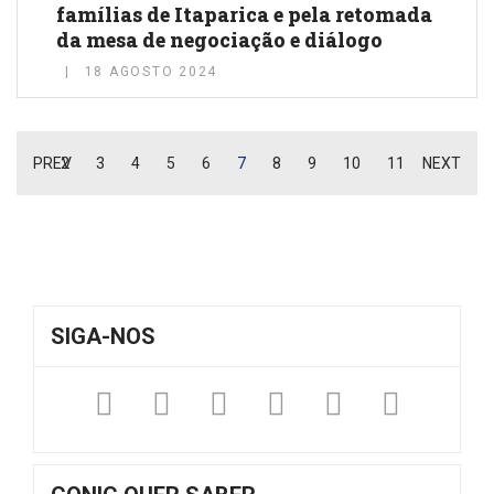
famílias de Itaparica e pela retomada
da mesa de negociação e diálogo
18 AGOSTO 2024
PREV
2
3
4
5
6
7
8
9
10
11
NEXT
SIGA-NOS
Facebook
Twitter
Instagram
YouTube
Fickr
Sound