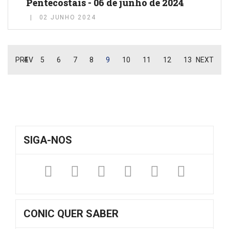
Pentecostais - 06 de junho de 2024
02 JUNHO 2024
PREV
4
5
6
7
8
9
10
11
12
13
NEXT
SIGA-NOS
Facebook
Twitter
Instagram
YouTube
Fickr
Sound
CONIC QUER SABER