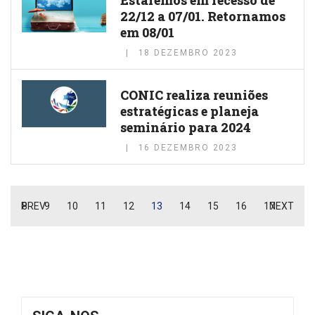
22/12 a 07/01. Retornamos
em 08/01
18 DEZEMBRO 2023
CONIC realiza reuniões
estratégicas e planeja
seminário para 2024
16 DEZEMBRO 2023
PREV
8
9
10
11
12
13
14
15
16
17
NEXT